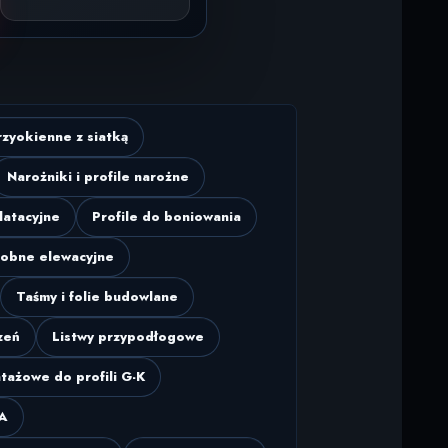
rzyokienne z siatką
Narożniki i profile narożne
latacyjne
Profile do boniowania
dobne elewacyjne
Taśmy i folie budowlane
zeń
Listwy przypodłogowe
tażowe do profili G-K
UA