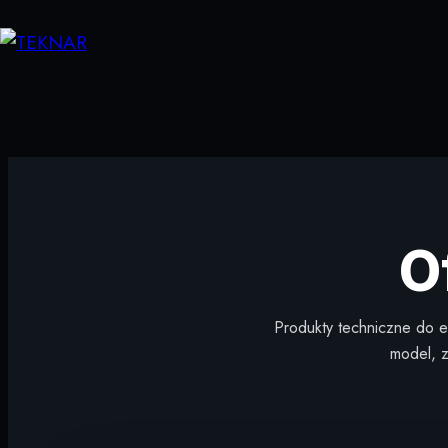
Przejdź
do
treści
O
Produkty techniczne do el
model, z