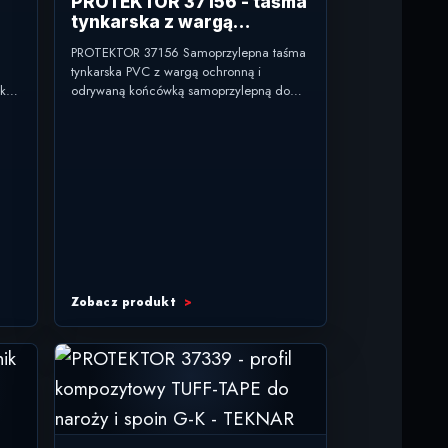
PROTEKTOR 37156 - taśma
tynkarska z wargą
ochronną EKO 6 mm
PROTEKTOR 37156 Samoprzylepna taśma
mm
tynkarska PVC z wargą ochronną i
ką
odrywaną końcówką samoprzylepną do
oklejania folią. typ: taśma tynkarska z
ia
wargą ochronną zastosowanie: tynki...
Zobacz produkt