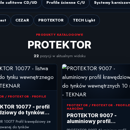
ile sufitowe CD/UD
Profile ścienne C/U
Systemy karniszo
last
CEZAR
PROTEKTOR
TECH Light
PRODUKTY KATALOGOWE
PROTEKTOR
22
pozycji w aktualnym widoku
R / PROTEKTOR - PROFILE
PROTEKTOR / PROTEKTOR - PROFIL
TOR 10077 - profil
NAROŻNE
dziowy do tynków
PROTEKTOR 9007 -
trznych 10 mm
aluminiowy profil
 10077 Profil krawędziowy ze
kowanej do tynków
krawędziowy do tynków