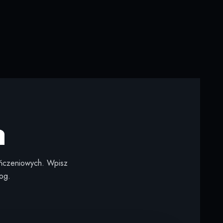
a
kończeniowych. Wpisz
og.