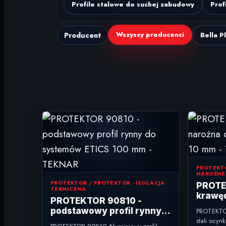
Profile stalowe do suchej zabudowy
Prof
Wszyscy producenci
Producent
Bella P
PROTEKTO
NAROŻNE
PROTEKTOR / PROTEKTOR - IZOLACJA
PROTEK
TERMICZNA
krawę
PROTEKTOR 90810 -
wewnę
podstawowy profil rynny
PROTEKTOR
do systemów ETICS 100
stali ocyn