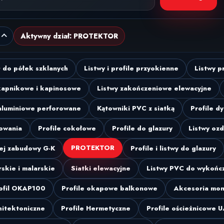
Aktywny dział: PROTEKTOR
D do półek szklanych
Listwy i profile przyokienne
Listwy p
kapnikowe i kapinosowe
Listwy zakończeniowe elewacyjne
aluminiowe perforowane
Kątowniki PVC z siatką
Profile dy
owania
Profile cokołowe
Profile do glazury
Listwy oz
PROTEKTOR
hej zabudowy G-K
Profile i listwy do glazury
skie i malarskie
Siatki elewacyjne
Listwy PVC do wykońc
ofil OKAP100
Profile okapowe balkonowe
Akcesoria mon
hitektoniczne
Profile Hermetyczne
Profile ościeżnicowe 