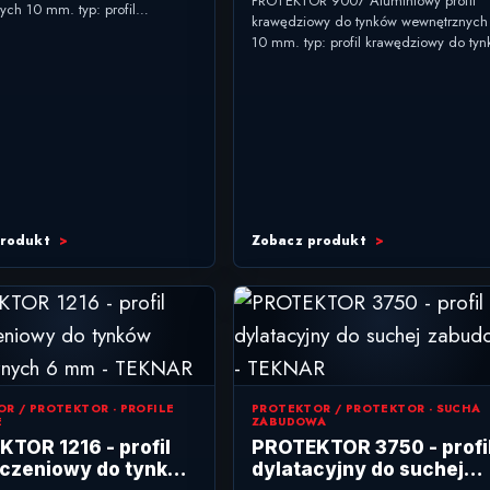
PROTEKTOR 9007 Aluminiowy profil
ych 10 mm. typ: profil
wewnętrznych 10 mm
krawędziowy do tynków wewnętrznych
wy do tynków wewnętrznych
10 mm. typ: profil krawędziowy do ty
nie: prowadzenie i wzmacnianie
wewnętrznych zastosowanie: krawędzie
...
naroża w tynkach wewnętrznych...
produkt
Zobacz produkt
R / PROTEKTOR - PROFILE
PROTEKTOR / PROTEKTOR - SUCHA
E
ZABUDOWA
TOR 1216 - profil
PROTEKTOR 3750 - profi
czeniowy do tynków
dylatacyjny do suchej