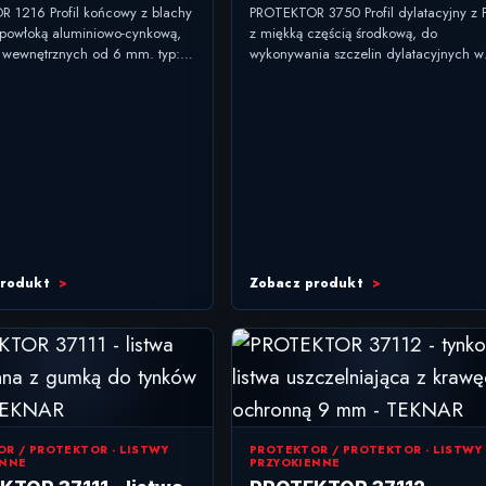
trznych 6 mm
zabudowy
 1216 Profil końcowy z blachy
PROTEKTOR 3750 Profil dylatacyjny z
z powłoką aluminiowo-cynkową,
z miękką częścią środkową, do
 wewnętrznych od 6 mm. typ:
wykonywania szczelin dylatacyjnych w
kończeniowy do tynków
ścianach i sufitach suchej zabudowy. t
ych zastosowanie:
profil dylatacyjny do...
a...
produkt
Zobacz produkt
R / PROTEKTOR - LISTWY
PROTEKTOR / PROTEKTOR - LISTWY
ENNE
PRZYOKIENNE