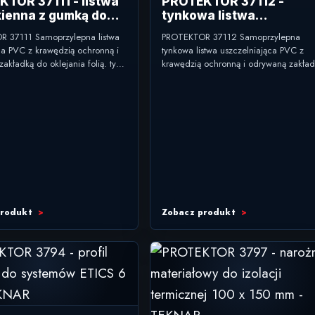
TOR 37111 - listwa
PROTEKTOR 37112 -
ienna z gumką do
tynkowa listwa
w 6 mm
uszczelniająca z
 37111 Samoprzylepna listwa
PROTEKTOR 37112 Samoprzylepna
krawędzią ochronną 9 
na PVC z krawędzią ochronną i
tynkowa listwa uszczelniająca PVC z
akładką do oklejania folią. typ:
krawędzią ochronną i odrywaną zakład
yokienna z gumką zastosowanie:
do oklejania folią. typ: tynkowa listwa
stolarki z...
uszczelniająca zastosowanie: połączen
przyokienne w...
produkt
Zobacz produkt