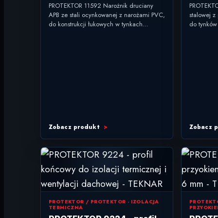
łuków APB 295 cm
wewnę
PROTEKTOR 11592 Narożnik druciany
PROTEKTOR
APB ze stali ocynkowanej z narożami PVC,
stalowej 
do konstrukcji łukowych w tynkach
do tynków
wewnętrznych i zewnętrznych od 15 mm.
profil wy
typ: narożnik...
wewnętrzn
zakończeni
Zobacz produkt
Zobacz 
PROTEKTOR / PROTEKTOR - IZOLACJA
PROTEKTO
TERMICZNA
PRZYOKI