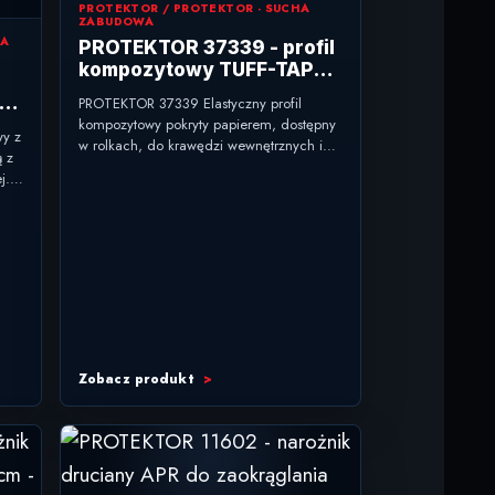
PROTEKTOR / PROTEKTOR - SUCHA
ZABUDOWA
JA
PROTEKTOR 37339 - profil
kompozytowy TUFF-TAPE
do naroży i spoin G-K
PROTEKTOR 37339 Elastyczny profil
kompozytowy pokryty papierem, dostępny
y z
w rolkach, do krawędzi wewnętrznych i
ą z
bezszwowego łączenia płyt. typ: profil
j.
kompozytowy TUFF-TAPE zastosowanie:
naroża, spoiny...
Zobacz produkt