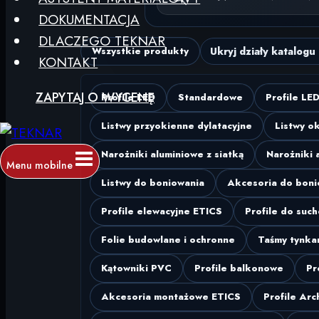
DOKUMENTACJA
DLACZEGO TEKNAR
Ukryj działy katalogu
Wszystkie produkty
KONTAKT
ZAPYTAJ O WYCENĘ
Profile LED
Standardowe
Profile LE
Listwy przyokienne dylatacyjne
Listwy o
Narożniki aluminiowe z siatką
Narożniki 
Menu mobilne
Listwy do boniowania
Akcesoria do boni
Profile elewacyjne ETICS
Profile do suc
Folie budowlane i ochronne
Taśmy tynkar
Kątowniki PVC
Profile balkonowe
Pr
Akcesoria montażowe ETICS
Profile Arc