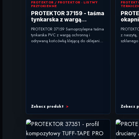
PROTEKTOR / PROTEKTOR - LISTWY
PROTEKTO
PRZYOKIENNE
TERMICZ
PROTEKTOR 37159 - taśma
PROTEK
tynkarska z wargą
okapn
ochronną EKO 9 mm
ETICS
PROTEKTOR 37159 Samoprzylepna taśma
PROTEKTOR
tynkarska PVC z wargą ochronną i
z naszytą,
odrywaną końcówką klejącą do oklejania
szklanego 
folią. typ: taśma tynkarska z wargą
okapnika 
ochronną zastosowanie: tynki...
zastosowa
Zobacz produkt
Zobacz 