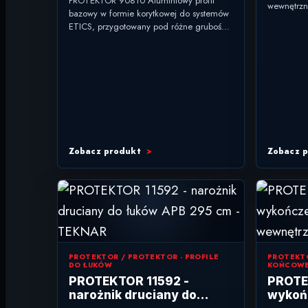
PROTEKTOR 90810 Aluminiowy profil
wewnętrzn
mm
bazowy w formie korytkowej do systemów
krawędzio
ETICS, przygotowany pod różne grubości
zastosowa
materiałów izolacyjnych. typ: podstawowy
krawędzi w
profil rynny do systemów ETICS...
Zobacz produkt
Zobacz 
PROTEKTOR / PROTEKTOR - PROFILE
PROTEKTO
DO ŁUKÓW
KOŃCOW
PROTEKTOR 11592 -
PROTEK
narożnik druciany do
wykoń