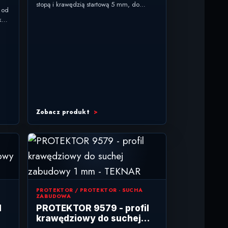
stopą i krawędzią startową 5 mm, do
 od
tynków wewnętrznych od 10 mm. typ:
nków
profil...
 i
Zobacz produkt
PROTEKTOR / PROTEKTOR - SUCHA
ZABUDOWA
l
PROTEKTOR 9579 - profil
krawędziowy do suchej