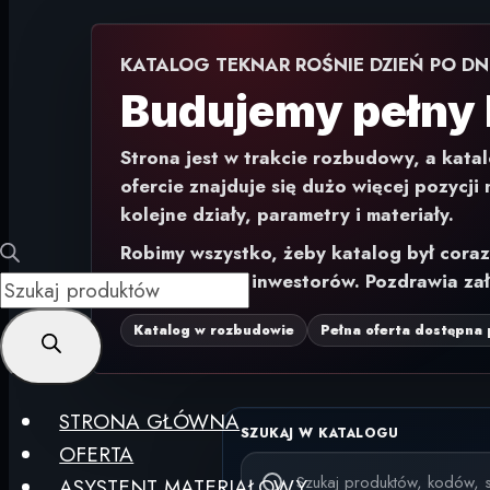
KATALOG TEKNAR ROŚNIE DZIEŃ PO DN
Budujemy pełny 
Strona jest w trakcie rozbudowy, a katal
ofercie znajduje się dużo więcej pozycji
kolejne działy, parametry i materiały.
Robimy wszystko, żeby katalog był cora
hurtowni oraz inwestorów. Pozdrawia z
Wyszukiwarka
produktów
Katalog w rozbudowie
Pełna oferta dostępna
STRONA GŁÓWNA
SZUKAJ W KATALOGU
OFERTA
ASYSTENT MATERIAŁOWY