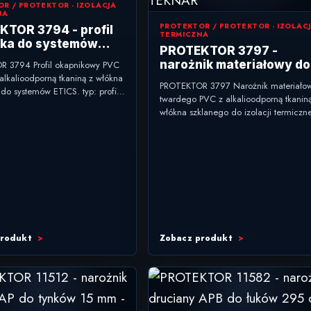
R / PROTEKTOR - IZOLACJA
NA
PROTEKTOR / PROTEKTOR - IZOLAC
TOR 3794 - profil
TERMICZNA
ika do systemów
PROTEKTOR 3797 -
 6 mm
narożnik materiałowy do
 3794 Profil okapnikowy PVC
 alkalioodporną tkaniną z włókna
izolacji termicznej 100 x
PROTEKTOR 3797 Narożnik materiałow
do systemów ETICS. typ: profil
150 mm
twardego PVC z alkalioodporną tkanin
do systemów ETICS
włókna szklanego do izolacji termiczne
nie: odprowadzanie wody...
typ: narożnik materiałowy do izolacji
termicznej zastosowanie: naroża...
produkt
Zobacz produkt