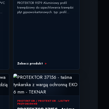
zabudowy 1 mm
 PVC
PROTEKTOR 9579 Aluminiowy profil
krawędziowy do szpachlowania krawędzi
płyt gipsowo-kartonowych. typ: profil
yp:
krawędziowy do suchej zabudowy
zastosowanie: krawędzie płyt G-K i detale
szpachlowane materiał:...
Zobacz produkt
PROTEKTOR / PROTEKTOR - LISTWY
PRZYOKIENNE