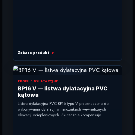
Zobacz produkt
PROFILE DYLATACYJNE
BP16 V — listwa dylatacyjna PVC
kątowa
Listwa dylatacyjna PVC BP16 typu V przeznaczona do
wykonywania dylatacji w narożnikach wewnętrznych
elewacji ociepleniowych. Skutecznie kompensuje
naprężenia elewacji, zabezpiecza szczeliny dylatacyjne
przed wodą...