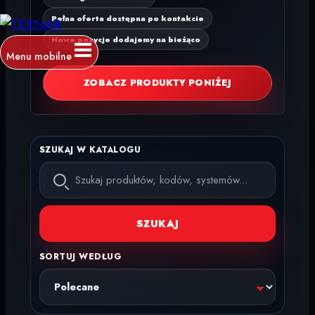
Pełna oferta dostępna po kontakcie
Nowe pozycje dodajemy na bieżąco
Menu mobilne
ZOBACZ PRODUKTY PONIŻEJ
SZUKAJ W KATALOGU
SZUKAJ
SORTUJ WEDŁUG