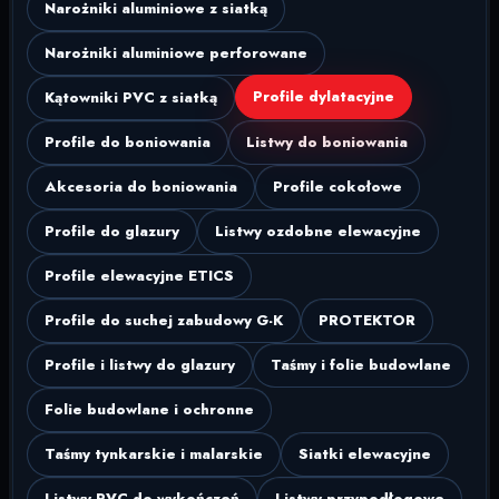
Narożniki aluminiowe z siatką
Narożniki aluminiowe perforowane
Profile dylatacyjne
Kątowniki PVC z siatką
Profile do boniowania
Listwy do boniowania
Akcesoria do boniowania
Profile cokołowe
Profile do glazury
Listwy ozdobne elewacyjne
Profile elewacyjne ETICS
Profile do suchej zabudowy G-K
PROTEKTOR
Profile i listwy do glazury
Taśmy i folie budowlane
Folie budowlane i ochronne
Taśmy tynkarskie i malarskie
Siatki elewacyjne
Listwy PVC do wykończeń
Listwy przypodłogowe