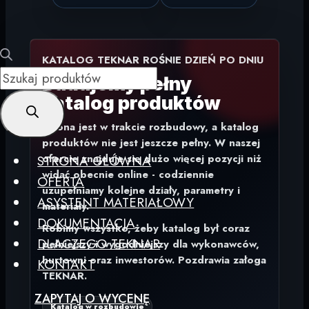
KATALOG TEKNAR ROŚNIE DZIEŃ PO DNIU
Wyszukiwarka
Budujemy pełny
produktów
katalog produktów
Strona jest w trakcie rozbudowy, a katalog
produktów nie jest jeszcze pełny. W naszej
ofercie znajduje się dużo więcej pozycji niż
STRONA GŁÓWNA
widać obecnie online - codziennie
OFERTA
uzupełniamy kolejne działy, parametry i
ASYSTENT MATERIAŁOWY
materiały.
DOKUMENTACJA
Robimy wszystko, żeby katalog był coraz
DLACZEGO TEKNAR
pełniejszy i wygodniejszy dla wykonawców,
hurtowni oraz inwestorów. Pozdrawia załoga
KONTAKT
TEKNAR.
ZAPYTAJ O WYCENĘ
Katalog w rozbudowie