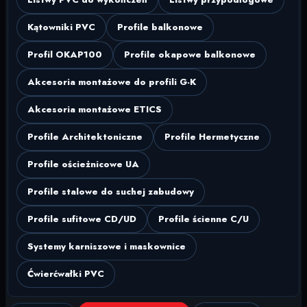
Kątowniki PVC
Profile balkonowe
Profil OKAP100
Profile okapowe balkonowe
Akcesoria montażowe do profili G-K
Akcesoria montażowe ETICS
Profile Architektoniczne
Profile Hermetyczne
Profile ościeżnicowe UA
Profile stalowe do suchej zabudowy
Profile sufitowe CD/UD
Profile ścienne C/U
Systemy karniszowe i maskownice
Ćwierćwałki PVC