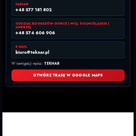
FABIAN
+48 577 181 802
ODDZIAŁ BOGUSZÓW-GORCE | WOJ. DOLNOŚLĄSKIE |
ANDRZEJ
+48 574 606 906
E-MAIL
biuro@teknar.pl
W nawigacji wpisz:
TEKNAR
OTWÓRZ TRASĘ W GOOGLE MAPS
© 2026 TEKNAR. Wszelkie prawa zastrzeżone.