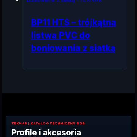
BP11 HTS – trójkątna
listwa PVC do
boniowania z siatką
TEKNAR | KATALOG TECHNICZNY B2B
Profile i akcesoria