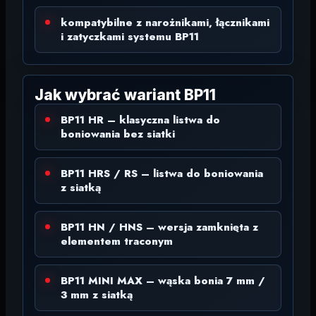
kompatybilne z narożnikami, łącznikami
i zatyczkami systemu BP11
Jak wybrać wariant BP11
BP11 HR – klasyczna listwa do
boniowania bez siatki
BP11 HRS / RS – listwa do boniowania
z siatką
BP11 HN / HNS – wersja zamknięta z
elementem traconym
BP11 MINI MAX – wąska bonia 7 mm /
3 mm z siatką