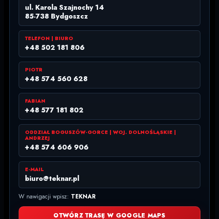
ul. Karola Szajnochy 14
85-738 Bydgoszcz
TELEFON | BIURO
+48 502 181 806
PIOTR
+48 574 560 628
FABIAN
+48 577 181 802
ODDZIAŁ BOGUSZÓW-GORCE | WOJ. DOLNOŚLĄSKIE |
ANDRZEJ
+48 574 606 906
E-MAIL
biuro@teknar.pl
W nawigacji wpisz:
TEKNAR
OTWÓRZ TRASĘ W GOOGLE MAPS