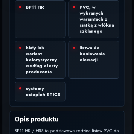
BP11 HR
PVC, w
wybranych
wariantach z
siatką z włókna
szklanego
biały lub
listwa do
wariant
boniowania
kolorystyczny
elewacji
według oferty
producenta
systemy
ociepleń ETICS
Opis produktu
BP11 HR / HRS to podstawowa rodzina listew PVC do