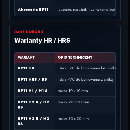
Akcesoria BP11
łączenie, narożniki i zamykanie końców
DANE DOBORU
Warianty HR / HRS
WARIANT
OPIS TECHNICZNY
ZAS
BP11 HR
listwa PVC do boniowania bez siatki
klas
BP11 HRS / RS
listwa PVC do boniowania z siatką
do w
BP11 H1 / H1 S
rowek 10 x 10 mm
najw
BP11 H2 R / H2
rowek 20 x 20 mm
stan
RS
BP11 H3 R / H3
rowek 30 x 20 mm
szer
RS