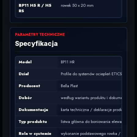
BP11 H5 R / H5
rowek 50 x 20 mm
szer
RS
PARAMETRY TECHNICZNE
Specyfikacja
Model
BP11 HR
Dział
Profile do systemów ociepleń ETICS
Producent
Bella Plast
Dobór
według wariantu produktu i dokumentacji Bel
Dokumentacja
karta techniczna / deklaracje producenta w
Typ produktu
listwa główna do boniowania elewacji
Rola w systemie
wykonanie podstawowego rowka / podziału 