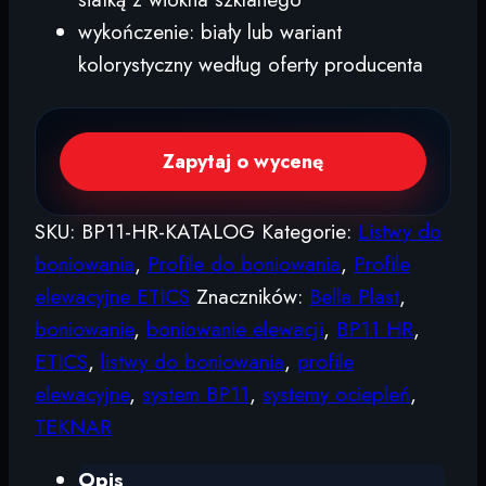
wykończenie: biały lub wariant
kolorystyczny według oferty producenta
Zapytaj o wycenę
SKU:
BP11-HR-KATALOG
Kategorie:
Listwy do
boniowania
,
Profile do boniowania
,
Profile
elewacyjne ETICS
Znaczników:
Bella Plast
,
boniowanie
,
boniowanie elewacji
,
BP11 HR
,
ETICS
,
listwy do boniowania
,
profile
elewacyjne
,
system BP11
,
systemy ociepleń
,
TEKNAR
Opis