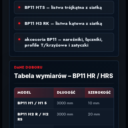
BP11 HTS – listwa trójkątna z siatką
BP11 H3 RK – listwa kątowa z siatką
akcesoria BP11 – narożniki, łączniki,
profile T/krzyżowe i zatyczki
DANE DOBORU
Tabela wymiarów – BP11 HR / HRS
MODEL
DŁUGOŚĆ
SZEROKOŚĆ
G
BP11 H1 / H1 S
3000 mm
10 mm
1
BP11 H2 R / H2
3000 mm
20 mm
2
RS