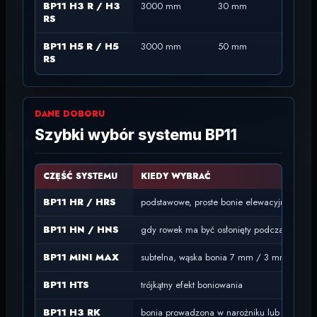
BP11 H3 R / H3
3000 mm
30 mm
2
RS
BP11 H5 R / H5
3000 mm
50 mm
2
RS
DANE DOBORU
Szybki wybór systemu BP11
CZĘŚĆ SYSTEMU
KIEDY WYBRAĆ
BP11 HR / HRS
podstawowe, proste bonie elewacyjne
BP11 HN / HNS
gdy rowek ma być osłonięty podczas tynkow
BP11 MINI MAX
subtelna, wąska bonia 7 mm / 3 mm
BP11 HTS
trójkątny efekt boniowania
BP11 H3 RK
bonia prowadzona w narożniku lub załaman