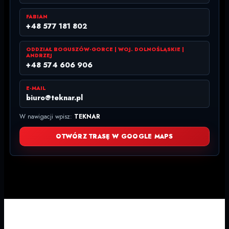
FABIAN
+48 577 181 802
ODDZIAŁ BOGUSZÓW-GORCE | WOJ. DOLNOŚLĄSKIE |
ANDRZEJ
+48 574 606 906
E-MAIL
biuro@teknar.pl
W nawigacji wpisz:
TEKNAR
OTWÓRZ TRASĘ W GOOGLE MAPS