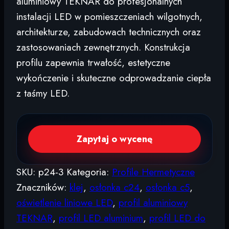
aluminiowy TEKNAR do profesjonalnych
instalacji LED w pomieszczeniach wilgotnych,
architekturze, zabudowach technicznych oraz
zastosowaniach zewnętrznych. Konstrukcja
profilu zapewnia trwałość, estetyczne
wykończenie i skuteczne odprowadzanie ciepła
z taśmy LED.
Zapytaj o wycenę
SKU:
p24-3
Kategoria:
Profile Hermetyczne
Znaczników:
klej
,
osłonka c24
,
osłonka c5
,
oświetlenie liniowe LED
,
profil aluminiowy
TEKNAR
,
profil LED aluminium
,
profil LED do